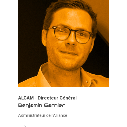
L’alliance
L’organisation
Actualités
Le Bureau
Les Partenaires
Nous rejoindre
ALGAM - Directeur Général
Les Adhérents
Benjamin Garnier
Administrateur de l'Alliance