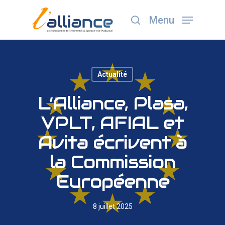
Menu
Appuyez sur Entrée pour lancer la recherche ou
ESC pour fermer
Actualité
L’Alliance, Plasa,
VPLT, AFIAL et
Avita écrivent à
la Commission
Européenne
8 juillet 2025