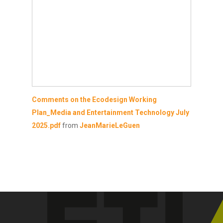
L’alliance
L’organisation
Actualités
Le Bureau
Comments on the Ecodesign Working
Plan_Media and Entertainment Technology July
Les Partenaires
Nous rejoindre
2025.pdf
from
JeanMarieLeGuen
Les Adhérents