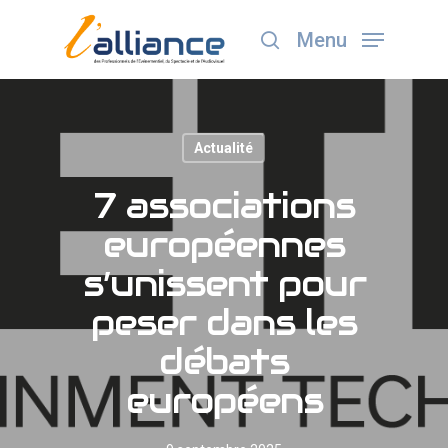
Menu
Appuyez sur Entrée pour lancer la recherche ou
ESC pour fermer
Actualité
7 associations
européennes
s’unissent pour
peser dans les
débats
européens