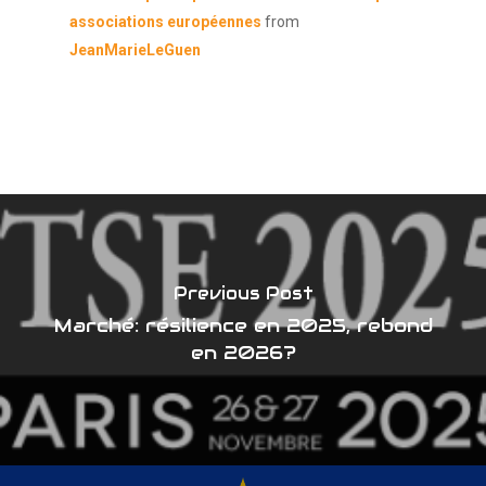
associations européennes
from
JeanMarieLeGuen
Previous Post
Marché: résilience en 2025, rebond
en 2026?