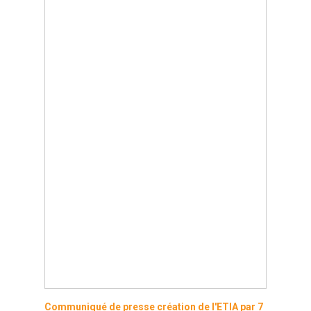
L’alliance
L’organisation
Actualités
Le Bureau
Les Partenaires
Nous rejoindre
Les Adhérents
Communiqué de presse création de l'ETIA par 7