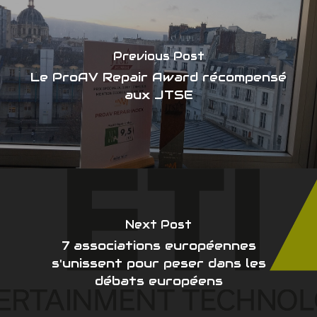
Actualités
Le Bureau
Les Partenaires
Nous rejoindre
Les Adhérents
Previous Post
Le ProAV Repair Award récompensé
aux JTSE
Next Post
7 associations européennes
s'unissent pour peser dans les
débats européens