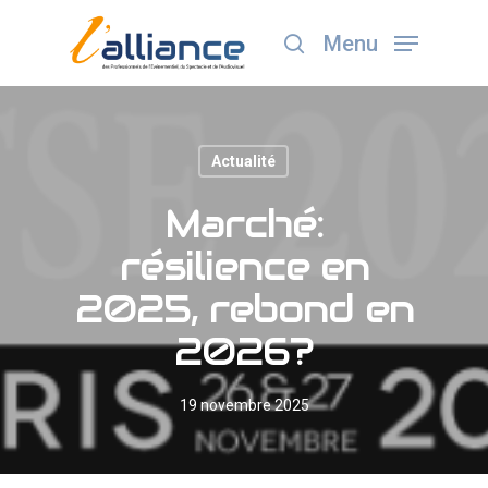
Menu
Appuyez sur Entrée pour lancer la recherche ou
ESC pour fermer
Actualité
Marché:
résilience en
2025, rebond en
2026?
19 novembre 2025